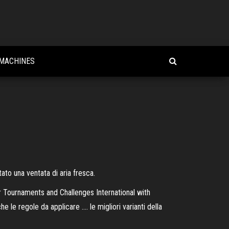
 MACHINES
ato una ventata di aria fresca.
Tournaments and Challenges International with
 le regole da applicare .... le migliori varianti della