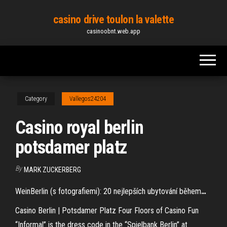
Skip
casino drive toulon la valette
to
casinoobnt.web.app
the
content
Category
Vallegos24204
Casino royal berlin
potsdamer platz
By
MARK ZUCKERBERG
WeinBerlin (s fotografiemi): 20 nejlepších ubytování během
…
Casino Berlin | Potsdamer Platz Four Floors of Casino Fun
“Informal” is the dress code in the “Spielbank Berlin” at