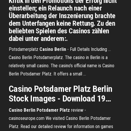
Kritik in den Promotions der Erfolg nicht
einstellen; ein Relaunch nach einer
Überarbeitung der Inszenierung brachte
dem Unterfangen keine Rettung. Zu den
beliebten Spielen des Casinos zählen
dabei unter anderem:.
Potsdamerplatz
Casino
Berlin
- Full Details Including ...
Casino Berlin Potsdamerplatz. The casino in Berlin is a
relatively small casino. The casino’s official name is Casino
Berlin Potsdamer Platz. It offers a small ...
Casino
Potsdamer
Platz
Berlin
Stock Images - Download 19…
Casino
Berlin
Potsdamer
Platz
review -
casinoseurope.com We visited Casino Berlin Potsdamer
Platz. Read our detailed review for information on games