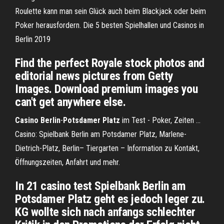
Roulette kann man sein Glück auch beim Blackjack oder beim
Poker herausfordern. Die 5 besten Spielhallen und Casinos in
Berlin 2019
Find the perfect Royale stock photos and
editorial news pictures from Getty
Images. Download premium images you
can't get anywhere else.
Casino
Berlin
-
Potsdamer
Platz
im Test - Poker, Zeiten ...
Casino: Spielbank Berlin am Potsdamer Platz, Marlene-
Dietrich-Platz, Berlin– Tiergarten – Information zu Kontakt,
Öffnungszeiten, Anfahrt und mehr.
In 21 casino test Spielbank Berlin am
Potsdamer Platz geht es jedoch leger zu.
KG wollte sich nach anfangs schlechter