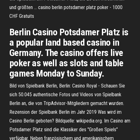
und größten ... casino berlin potsdamer platz poker - 1000
CHF Gratuits
Berlin Casino Potsdamer Platz is
a popular land based casino in
Germany. The casino offers live
poker as well as slots and table
games Monday to Sunday.
Bild von Spielbank Berlin, Berlin: Casino Royal - Schauen Sie
sich 50.045 authentische Fotos und Videos von Spielbank
Berlin an, die von TripAdvisor-Mitgliedern gemacht wurden.
Rezension der Spielbank Berlin im Jahr 2019 Was wird im
Casino Berlin geboten? Bildquelle: wikipedia.org. Im Casino am
Potsdamer Platz sind die Klassiker des "Großen Spiels"
verfügbar. Neben französischem und amerikanischem