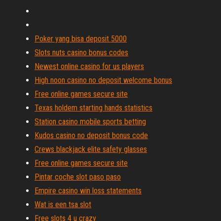
Poker yang bisa deposit 5000
Slots nuts casino bonus codes
Newest online casino for us players
High noon casino no deposit welcome bonus
Free online games secure site
Texas holdem starting hands statistics
Station casino mobile sports betting
Kudos casino no deposit bonus code
Crews blackjack elite safety glasses
Free online games secure site
Pintar coche slot paso paso
Empire casino win loss statements
Wat is een tsa slot
Free slots 4 u crazy