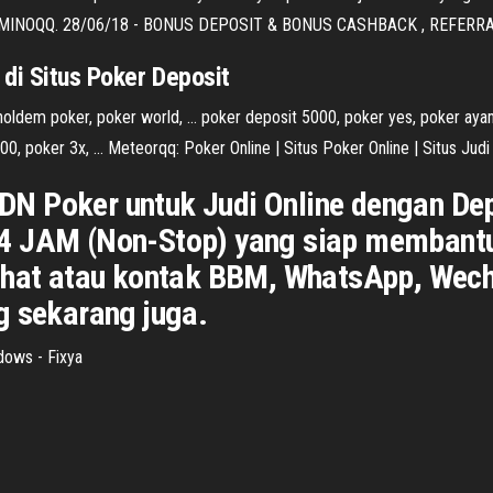
MINOQQ. 28/06/18 - BONUS DEPOSIT & BONUS CASHBACK , REFERRA
 di Situs Poker Deposit
 holdem poker, poker world, ... poker deposit 5000, poker yes, poker ayam
, poker 3x, ... Meteorqq: Poker Online | Situs Poker Online | Situs Judi O
N Poker untuk Judi Online dengan De
4 JAM (Non-Stop) yang siap membantu
Chat atau kontak BBM, WhatsApp, Wecha
g sekarang juga.
dows - Fixya