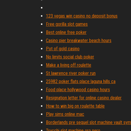
123 vegas win casino no deposit bonus
Free gorilla slot games
Best online free poker
Casino pier breakwater beach hours
Pot of gold casino
No limits social club poker
Make a living off roulette
St lawrence river poker run
25982 poker flats place laguna hills ca
Food place hollywood casino hours
Resignation letter for online casino dealer
How to win big on roulette table
Play sims online mac
Borderlands pre sequel slot machine vault sy
Trucchi slot machine oro nero