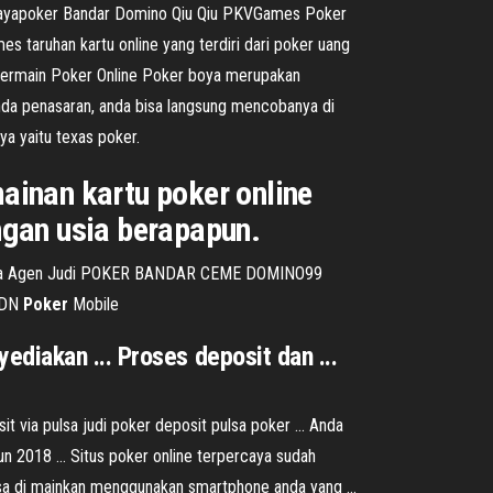
Buayapoker Bandar Domino Qiu Qiu PKVGames Poker
 taruhan kartu online yang terdiri dari poker uang
- Bermain Poker Online Poker boya merupakan
nda penasaran, anda bisa langsung mencobanya di
a yaitu texas poker.
ainan kartu poker online
ngan usia berapapun.
ewa Agen Judi POKER BANDAR CEME DOMINO99
 IDN
Poker
Mobile
diakan ... Proses deposit dan ...
t via pulsa judi poker deposit pulsa poker ... Anda
 2018 ... Situs poker online terpercaya sudah
bisa di mainkan menggunakan smartphone anda yang ...