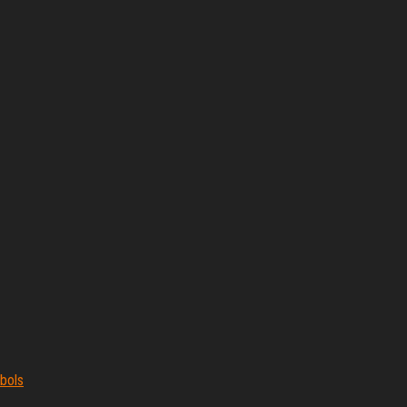
mbols